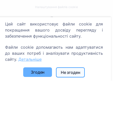
Налаштування файлів cookie
Пошук
Цей сайт використовує файли cookie для
Пошук померлих
покращення вашого досвіду перегляду і
забезпечення функціональності сайту.
Пошук кладовищ
Файли cookie допомагають нам адаптуватися
Послуги
до ваших потреб і аналізувати продуктивність
сайту.
Детальніше
Контакти
SIA "CEMETY", LV40103618951
Згоден
Не згоден
371 29144816
info@cemety.lv
Ми працюємо по всій країні!
Адміністратори