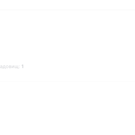
ладовищ:
1