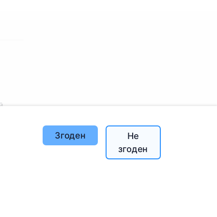
й
Згоден
Не
згоден