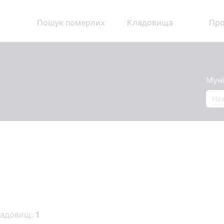
Пошук померлих
Кладовища
Про
Муні
ладовищ:
1