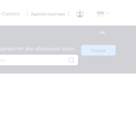
 Cemety
|
|
Адміністратори
ципалітет або обліковий запис
Пошук