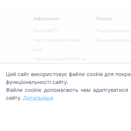
Інформація
Пошук
Про CEMETY
Пошук померлих
Часто задавані питання
Пошук кладовищ
Блог
Список муніципалітетів та
користувачів
Цей сайт використовує файли cookie для покра
Політика конфіденційності
функціональності сайту.
Політика платежів
Файли cookie допомагають нам адаптуватися д
Налаштування файлів
сайту.
Детальніше
cookie
Адміністратори