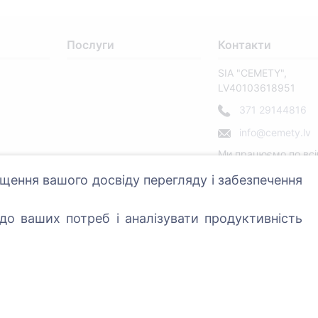
Послуги
Контакти
SIA "CEMETY",
LV40103618951
371 29144816
info@cemety.lv
Ми працюємо по всі
країні!
щення вашого досвіду перегляду і забезпечення
о ваших потреб і аналізувати продуктивність